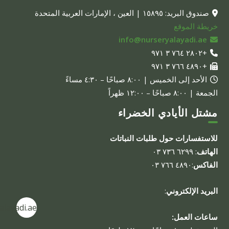
صندوق البريد: ١٥٨٩٥ | العين ، الإمارات العربية المتحدة
خريطة الموقع
info@nurseryalayadi.ae
+٢٨٠٢ ٧٦٤ ٣ ٩٧١
+٤٨٩٠ ٧٦٦ ٣ ٩٧١
الأحد إلى الخميس | ٨:٠٠ صباحًا – ٤:٣٠ مساءً
الجمعة | ٨:٠٠ صباحًا – ١٢:٠٠ ظهراً
مشتل الأيادي الخضراء
للاستفسارات حول طلبات النباتات
الهاتف
: ٦٢٩٩ ٧٣٦ ٠٣
الفاكس
:٤٨٩٠ ٧٦٦ ٠٣
البريد الإلكتروني
:
alayadi.ae
ساعات العمل: