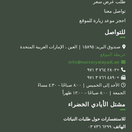
طلب عرض سعر
تواصل معنا
احجز موعد زيارة للموقع
للتواصل
صندوق البريد: ١٥٨٩٥ | العين ، الإمارات العربية المتحدة
خريطة الموقع
info@nurseryalayadi.ae
+٢٨٠٢ ٧٦٤ ٣ ٩٧١
+٤٨٩٠ ٧٦٦ ٣ ٩٧١
الأحد إلى الخميس | ٨:٠٠ صباحًا – ٤:٣٠ مساءً
الجمعة | ٨:٠٠ صباحًا – ١٢:٠٠ ظهراً
مشتل الأيادي الخضراء
للاستفسارات حول طلبات النباتات
الهاتف
: ٦٢٩٩ ٧٣٦ ٠٣