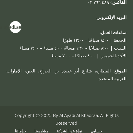
الفاكس
:٤٨٩٠ ٧٦٦ ٠٣
البريد الإلكتروني
:
alayadi.ae
ساعات العمل:
الجمعة | ٨:٠٠ صباحًا – ١٢:٠٠ ظهرًا
السبت | ٨:٠٠ صباحًا – ١:٣٠ مساءً، ٤:٠٠ مساءً – ٧:٠٠ مساءً
الأحد-الخميس | ٨:٠٠ صباحًا – ٧:٠٠ مساءً
الموقع
: القطارة، شارع أبو عبيدة بن الجراح، العين، الإمارات
العربية المتحدة
Copyright @ 2025 By Al Ayadi Al Khadraa. All Rights
Reserved.
حسابي
نبذة عن الشركة
مشاريعنا
خدماتنا