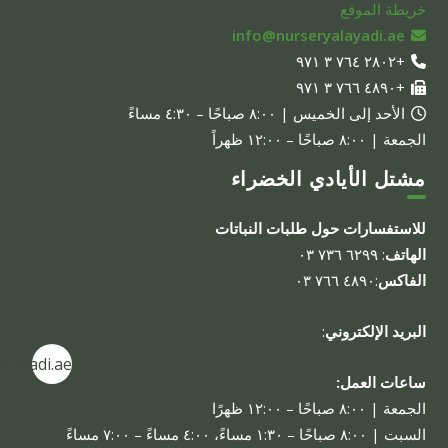
خريطة الموقع
info@nurseryalayadi.ae
+٢٨٠٢ ٧٦٤ ٣ ٩٧١
+٤٨٩٠ ٧٦٦ ٣ ٩٧١
الأحد إلى الخميس | ٨:٠٠ صباحًا – ٤:٣٠ مساءً
الجمعة | ٨:٠٠ صباحًا – ١٢:٠٠ ظهراً
مشتل الأيادي الخضراء
للاستفسارات حول طلبات النباتات
الهاتف
: ٦٢٩٩ ٧٣٦ ٠٣
الفاكس
:٤٨٩٠ ٧٦٦ ٠٣
البريد الإلكتروني
:
alayadi.ae
ساعات العمل:
الجمعة | ٨:٠٠ صباحًا – ١٢:٠٠ ظهرًا
السبت | ٨:٠٠ صباحًا – ١:٣٠ مساءً، ٤:٠٠ مساءً – ٧:٠٠ مساءً