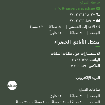
خريطة الموقع
info@nurseryalayadi.ae
+٢٨٠٢ ٧٦٤ ٣ ٩٧١
+٤٨٩٠ ٧٦٦ ٣ ٩٧١
الأحد إلى الخميس | ٨:٠٠ صباحًا – ٤:٣٠ مساءً
الجمعة | ٨:٠٠ صباحًا – ١٢:٠٠ ظهراً
مشتل الأيادي الخضراء
للاستفسارات حول طلبات النباتات
الهاتف
: ٦٢٩٩ ٧٣٦ ٠٣
الفاكس
:٤٨٩٠ ٧٦٦ ٠٣
البريد الإلكتروني
:
alayadi.ae
ساعات العمل:
الجمعة | ٨:٠٠ صباحًا – ١٢:٠٠ ظهرًا
السبت | ٨:٠٠ صباحًا – ١:٣٠ مساءً، ٤:٠٠ مساءً – ٧:٠٠ مساءً