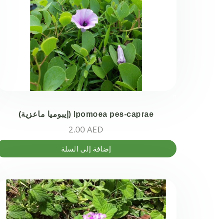
يمكن
اختيار
الخيارات
على
صفحة
المنتج
Ipomoea pes-caprae (إيبوميا ماعزية)
2.00
AED
إضافة إلى السلة