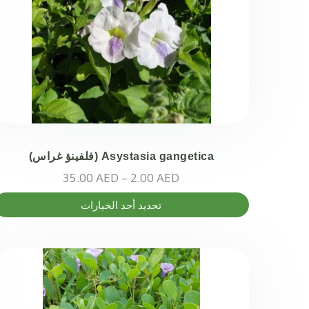
Asystasia gangetica (فلفينؤ غراس)
نطاق
35.00
AED
–
2.00
AED
السعر:
هناك
تحديد أحد الخيارات
من
العديد
من
خلال
الأشكال
المختلفة
لهذا
المنتج.