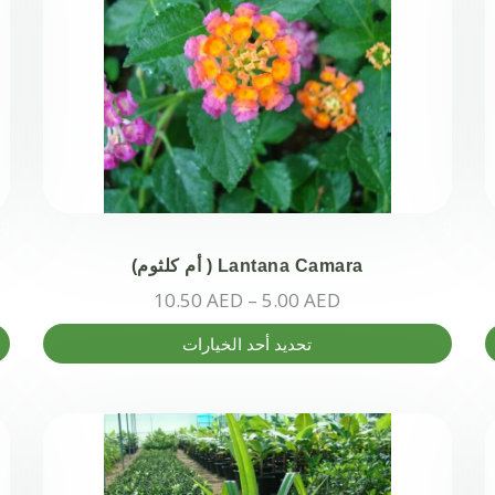
المنتج.
يمكن
اختيار
الخيارات
على
صفحة
المنتج
Lantana Camara ( أم كلثوم)
نطاق
10.50
AED
–
5.00
AED
السعر:
هناك
تحديد أحد الخيارات
من
العديد
من
خلال
الأشكال
المختلفة
لهذا