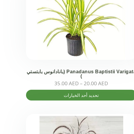
Panadanus Baptistii Varigata (بانادانوس بابتستي
)
نطاق
35.00
AED
–
20.00
AED
السعر:
اك
تحديد أحد الخيارات
من
عديد
خلال
أشكال
مختلفة
ذا