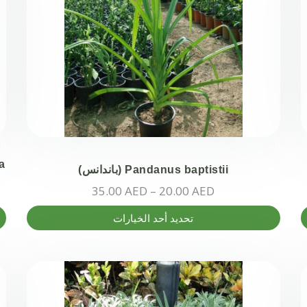
المنتج.
يمكن
اختيار
الخيارات
على
صفحة
المنتج
Pandanus baptistii (باندانس)
نطاق
35.00
AED
–
20.00
AED
السعر:
هناك
هن
تحديد أحد الخيارات
من
العديد
ال
من
من
خلال
الأشكال
ال
المختلفة
ال
لهذا
له