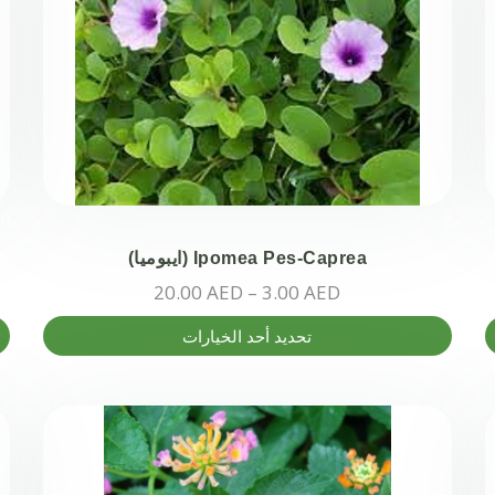
Ipomea Pes-Caprea (ايبوميا)
نطاق
20.00
AED
–
3.00
AED
السعر:
هناك
تحديد أحد الخيارات
من
العديد
من
خلال
الأشكال
المختلفة
لهذا