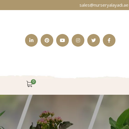
sales@nurseryalayadi.ae 
LinkedIn
Pinterest
Youtube
Instagram
Twitter
Facebook
Profile
Profile
Profile
Profile
Profile
Profile
0