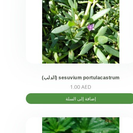
ذا
منتج.
كن
تيار
خيارات
ى
حة
منتج
sesuvium portulacastrum (الدلب)
1.00
AED
إضافة إلى السلة