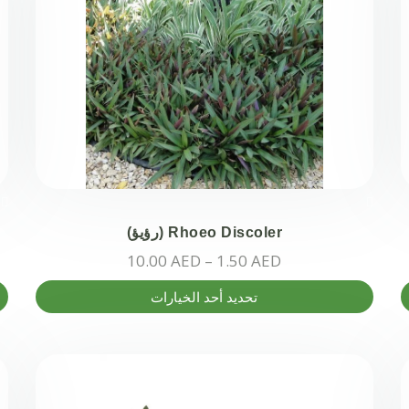
المنتج.
ال
يمكن
يم
اختيار
اخ
الخيارات
ال
على
عل
صفحة
صف
المنتج
ال
Rhoeo Discoler (رؤيؤ)
نطاق
10.00
AED
–
1.50
AED
السعر:
هناك
هن
تحديد أحد الخيارات
من
العديد
ال
من
من
خلال
الأشكال
ال
المختلفة
ال