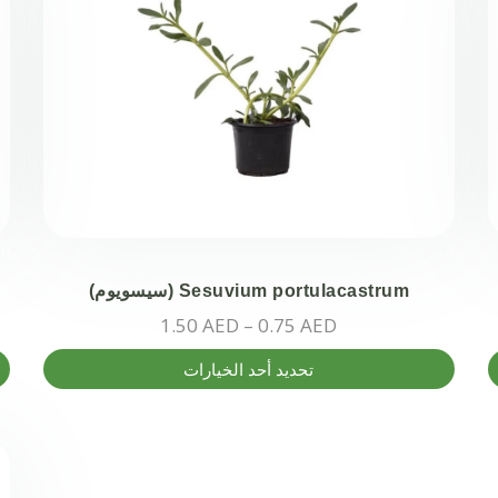
لهذا
له
المنتج.
ال
يمكن
يم
اختيار
اخ
الخيارات
ال
على
عل
صفحة
صف
المنتج
ال
Sesuvium portulacastrum (سيسويوم)
نطاق
1.50
AED
–
0.75
AED
السعر:
هناك
تحديد أحد الخيارات
من
العديد
من
خلال
الأشكال
المختلفة