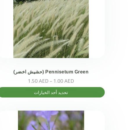
Pennisetum Green (حشيش اخضر)
نطاق
1.50
AED
–
1.00
AED
السعر:
هناك
تحديد أحد الخيارات
من
العديد
من
خلال
الأشكال
المختلفة
لهذا