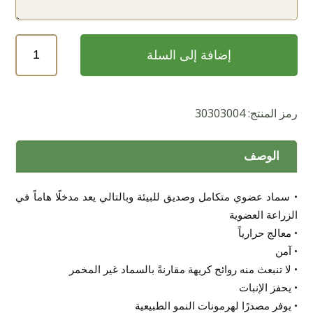
كمية
إضافة إلى السلة
ابو
ديك
رمز المنتج:
30303004
الوصف
• سماد عضوي متكامل وصديق للبيئة وبالتالي يعد مدخلًا هاماً في
الزراعة العضوية
• معالج حرارياً
• آمن
• لا تنبعث منه روائح كريهة مقارنةً بالسماد غير المخمر
• يحفز الإنبات
• يوفر مصدرًا لهرمونات النمو الطبيعية