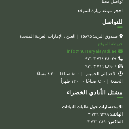
تواصل معنا
احجز موعد زيارة للموقع
للتواصل
صندوق البريد: ١٥٨٩٥ | العين ، الإمارات العربية المتحدة
خريطة الموقع
info@nurseryalayadi.ae
+٢٨٠٢ ٧٦٤ ٣ ٩٧١
+٤٨٩٠ ٧٦٦ ٣ ٩٧١
الأحد إلى الخميس | ٨:٠٠ صباحًا – ٤:٣٠ مساءً
الجمعة | ٨:٠٠ صباحًا – ١٢:٠٠ ظهراً
مشتل الأيادي الخضراء
للاستفسارات حول طلبات النباتات
الهاتف
: ٦٢٩٩ ٧٣٦ ٠٣
الفاكس
:٤٨٩٠ ٧٦٦ ٠٣