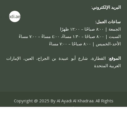
البريد الإلكتروني
:
alayadi.ae
ساعات العمل:
الجمعة | ٨:٠٠ صباحًا – ١٢:٠٠ ظهرًا
السبت | ٨:٠٠ صباحًا – ١:٣٠ مساءً، ٤:٠٠ مساءً – ٧:٠٠ مساءً
الأحد-الخميس | ٨:٠٠ صباحًا – ٧:٠٠ مساءً
الموقع
: القطارة، شارع أبو عبيدة بن الجراح، العين، الإمارات
العربية المتحدة
Copyright @ 2025 By Al Ayadi Al Khadraa. All Rights
Reserved.
حسابي
نبذة عن الشركة
مشاريعنا
خدماتنا