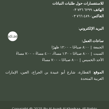
للاستفسارات حول طلبات النباتات
الهاتف
: ٦٢٩٩ ٧٣٦ ٠٣
الفاكس
:٤٨٩٠ ٧٦٦ ٠٣
البريد الإلكتروني
:
alayadi.ae
ساعات العمل:
الجمعة | ٨:٠٠ صباحًا – ١٢:٠٠ ظهرًا
السبت | ٨:٠٠ صباحًا – ١:٣٠ مساءً، ٤:٠٠ مساءً – ٧:٠٠ مساءً
الأحد-الخميس | ٨:٠٠ صباحًا – ٧:٠٠ مساءً
الموقع
: القطارة، شارع أبو عبيدة بن الجراح، العين، الإمارات
العربية المتحدة
Copyright @ 2025 By Al Ayadi Al Khadraa. All Rights