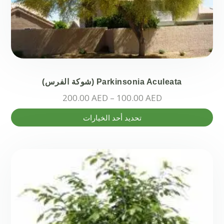
Parkinsonia Aculeata (شوكة الفرس)
نطاق
200.00
AED
–
100.00
AED
السعر:
هناك
تحديد أحد الخيارات
من
العديد
من
خلال
الأشكال
المختلفة
لهذا
المنتج.
يمكن
اختيار