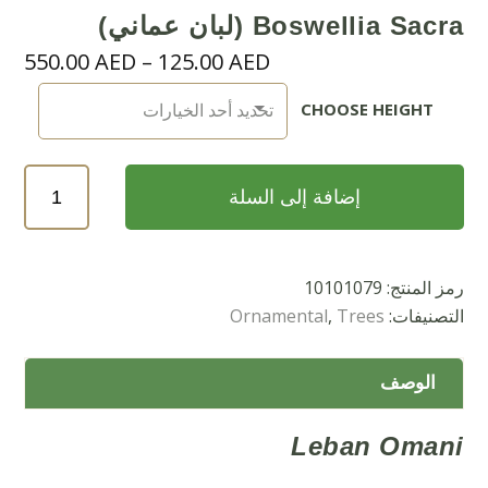
Boswellia Sacra (لبان عماني)
نطا
550.00
AED
–
125.00
AED
الس
CHOOSE HEIGHT
من
خلا
كمية
إضافة إلى السلة
Boswellia
Sacra
(لبان
رمز المنتج:
10101079
عماني)
التصنيفات:
Trees
,
Ornamental
الوصف
Leban Omani