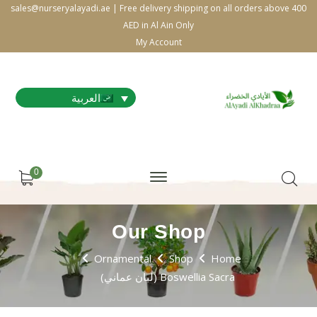
sales@nurseryalayadi.ae | Free delivery shipping on all orders above 400
AED in Al Ain Only
My Account
العربية
0
Our Shop
Ornamental
Shop
Home
Boswellia Sacra (لبان عماني)