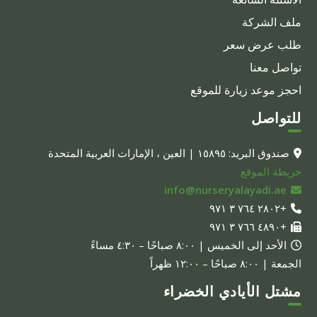
ملف الشركة
طلب عرض سعر
تواصل معنا
احجز موعد زيارة للموقع
للتواصل
صندوق البريد: ١٥٨٩٥ | العين ، الإمارات العربية المتحدة
خريطة الموقع
info@nurseryalayadi.ae
+٢٨٠٢ ٧٦٤ ٣ ٩٧١
+٤٨٩٠ ٧٦٦ ٣ ٩٧١
الأحد إلى الخميس | ٨:٠٠ صباحًا – ٤:٣٠ مساءً
الجمعة | ٨:٠٠ صباحًا – ١٢:٠٠ ظهراً
مشتل الأيادي الخضراء