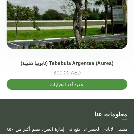
Tebebuia Argentea (Aurea) (تابوبيا ذهبية)
300.00
AED
هناك
تحديد أحد الخيارات
العديد
من
الأشكال
المختلفة
معلومات عنا
لهذا
مشتل الأيادي الخضراء، يقع في إمارة العين، يضم أكثر من ٨٥٠
المنتج.