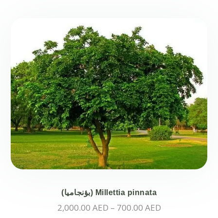
Millettia pinnata (بؤنجاميا)
نطاق
2,000.00
AED
–
700.00
AED