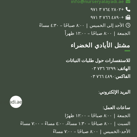
info@nurseryalayadi.ae
+٢٨٠٢ ٧٦٤ ٣ ٩٧١
+٤٨٩٠ ٧٦٦ ٣ ٩٧١
الأحد إلى الخميس | ٨:٠٠ صباحًا – ٤:٣٠ مساءً
الجمعة | ٨:٠٠ صباحًا – ١٢:٠٠ ظهراً
مشتل الأيادي الخضراء
للاستفسارات حول طلبات النباتات
الهاتف
: ٦٢٩٩ ٧٣٦ ٠٣
الفاكس
:٤٨٩٠ ٧٦٦ ٠٣
البريد الإلكتروني
:
alayadi.ae
ساعات العمل:
الجمعة | ٨:٠٠ صباحًا – ١٢:٠٠ ظهرًا
السبت | ٨:٠٠ صباحًا – ١:٣٠ مساءً، ٤:٠٠ مساءً – ٧:٠٠ مساءً
الأحد-الخميس | ٨:٠٠ صباحًا – ٧:٠٠ مساءً