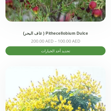
Pithecellobium Dulce ( غاف البحر)
نطاق
200.00
AED
–
100.00
AED
السعر:
هناك
تحديد أحد الخيارات
من
العديد
من
خلال
الأشكال
المختلفة
لهذا
المنتج.
يمكن
اختيار
الخيارات