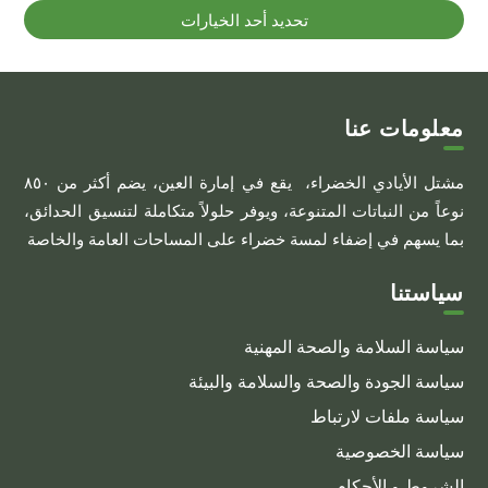
السعر:
هناك
تحديد أحد الخيارات
من
العديد
من
خلال
الأشكال
المختلفة
معلومات عنا
لهذا
مشتل الأيادي الخضراء، يقع في إمارة العين، يضم أكثر من ٨٥٠
المنتج.
نوعاً من النباتات المتنوعة، ويوفر حلولاً متكاملة لتنسيق الحدائق،
يمكن
بما يسهم في إضفاء لمسة خضراء على المساحات العامة والخاصة
اختيار
الخيارات
سياستنا
على
صفحة
سياسة السلامة والصحة المهنية
المنتج
سياسة الجودة والصحة والسلامة والبيئة
سياسة ملفات لارتباط
سياسة الخصوصية
الشروط و الأحكام