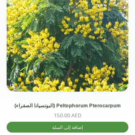
على
صفحة
المنتج
Peltophorum Pterocarpum (البونسيانا الصفراء)
150.00
AED
إضافة إلى السلة