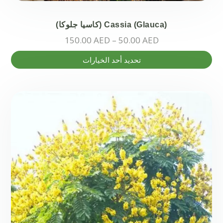
Cassia (Glauca) (كاسيا جلوكا)
نطاق
150.00
AED
–
50.00
AED
السعر:
هناك
تحديد أحد الخيارات
من
العديد
من
خلال
الأشكال
المختلفة
لهذا
المنتج.
يمكن
اختيار
الخيارات
على
صفحة
المنتج