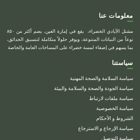
خلال
الأشكال
المختلفة
معلومات عنا
لهذا
مشتل الأيادي الخضراء، يقع في إمارة العين، يضم أكثر من ٨٥٠
المنتج.
نوعاً من النباتات المتنوعة، ويوفر حلولاً متكاملة لتنسيق الحدائق،
يمكن
بما يسهم في إضفاء لمسة خضراء على المساحات العامة والخاصة
اختيار
الخيارات
سياستنا
على
صفحة
سياسة السلامة والصحة المهنية
المنتج
سياسة الجودة والصحة والسلامة والبيئة
سياسة ملفات لارتباط
سياسة الخصوصية
الشروط و الأحكام
سياسة الإرجاع و الاسترجاع
سياسة التوصيل