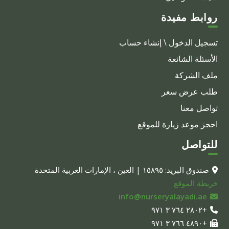
روابط مفيدة
تسجيل الدخول \ إنشاء حساب
الأسئلة الشائعة
ملف الشركة
طلب عرض سعر
تواصل معنا
احجز موعد زيارة للموقع
للتواصل
صندوق البريد: ١٥٨٩٥ | العين ، الإمارات العربية المتحدة
خريطة الموقع
info@nurseryalayadi.ae
+٢٨٠٢ ٧٦٤ ٣ ٩٧١
+٤٨٩٠ ٧٦٦ ٣ ٩٧١