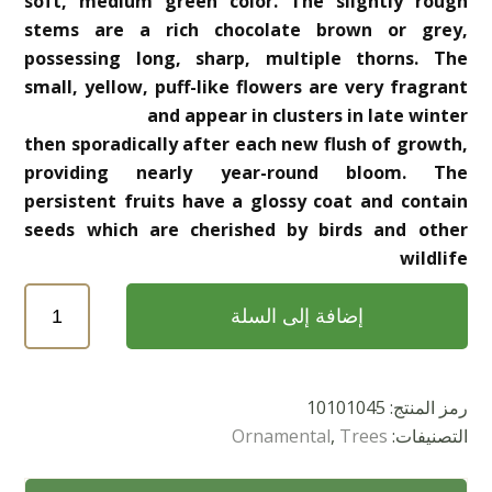
soft, medium green color. The slightly rough
stems are a rich chocolate brown or grey,
possessing long, sharp, multiple thorns. The
small, yellow, puff-like flowers are very fragrant
and appear in clusters in late winter
then sporadically after each new flush of growth,
providing nearly year-round bloom. The
persistent fruits have a glossy coat and contain
seeds which are cherished by birds and other
wildlife
كمية
إضافة إلى السلة
Acacia
Franesiana
(طلح
رمز المنتج:
10101045
الفتنه)
التصنيفات:
Trees
,
Ornamental