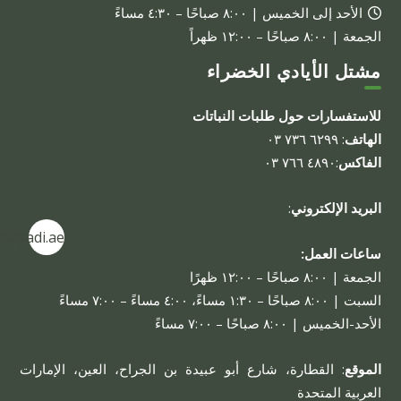
الأحد إلى الخميس | ٨:٠٠ صباحًا – ٤:٣٠ مساءً
الجمعة | ٨:٠٠ صباحًا – ١٢:٠٠ ظهراً
مشتل الأيادي الخضراء
للاستفسارات حول طلبات النباتات
الهاتف
: ٦٢٩٩ ٧٣٦ ٠٣
الفاكس
:٤٨٩٠ ٧٦٦ ٠٣
البريد الإلكتروني
:
alayadi.ae
ساعات العمل:
الجمعة | ٨:٠٠ صباحًا – ١٢:٠٠ ظهرًا
السبت | ٨:٠٠ صباحًا – ١:٣٠ مساءً، ٤:٠٠ مساءً – ٧:٠٠ مساءً
الأحد-الخميس | ٨:٠٠ صباحًا – ٧:٠٠ مساءً
الموقع
: القطارة، شارع أبو عبيدة بن الجراح، العين، الإمارات
العربية المتحدة