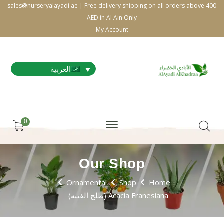
sales@nurseryalayadi.ae | Free delivery shipping on all orders above 400
AED in Al Ain Only
My Account
العربية
0
Our Shop
Ornamental
Shop
Home
Acacia Franesiana (طلح الفتنه)