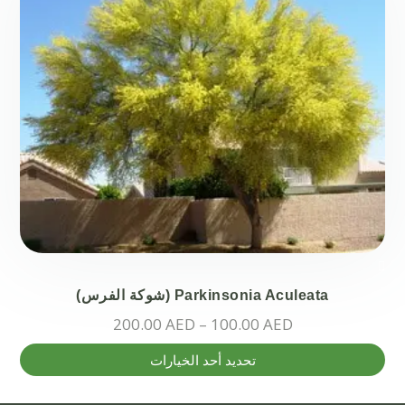
Parkinsonia Aculeata (شوكة الفرس)
نطاق
200.00
AED
–
100.00
AED
السعر:
هناك
تحديد أحد الخيارات
من
العديد
من