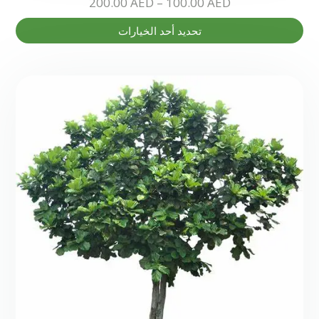
نطاق
200.00
AED
–
100.00
AED
السعر:
هناك
تحديد أحد الخيارات
من
العديد
من
خلال
الأشكال
المختلفة
لهذا
المنتج.
يمكن
اختيار
الخيارات
على
صفحة
المنتج