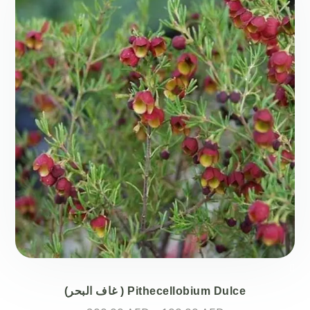
لهذا
المنتج.
يمكن
اختيار
الخيارات
على
صفحة
المنتج
Pithecellobium Dulce ( غاف البحر)