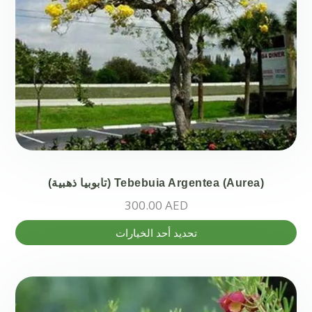
Tebebuia Argentea (Aurea) (تابوبيا ذهبية)
300.00
AED
هناك
تحديد أحد الخيارات
العديد
من
الأشكال
المختلفة