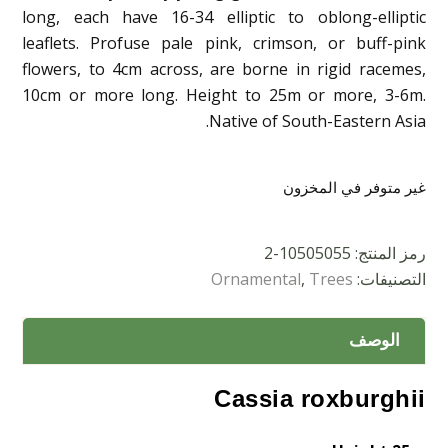
long, each have 16-34 elliptic to oblong-elliptic
leaflets. Profuse pale pink, crimson, or buff-pink
flowers, to 4cm across, are borne in rigid racemes,
10cm or more long. Height to 25m or more, 3-6m.
Native of South-Eastern Asia.
غير متوفر في المخزون
رمز المنتج:
10505055-2
التصنيفات:
Trees
,
Ornamental
الوصف
Cassia roxburghii