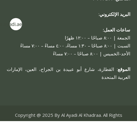
البريد الإلكتروني
:
alayadi.ae
ساعات العمل:
الجمعة | ٨:٠٠ صباحًا – ١٢:٠٠ ظهرًا
السبت | ٨:٠٠ صباحًا – ١:٣٠ مساءً، ٤:٠٠ مساءً – ٧:٠٠ مساءً
الأحد-الخميس | ٨:٠٠ صباحًا – ٧:٠٠ مساءً
الموقع
: القطارة، شارع أبو عبيدة بن الجراح، العين، الإمارات
العربية المتحدة
Copyright @ 2025 By Al Ayadi Al Khadraa. All Rights
Reserved.
حسابي
نبذة عن الشركة
مشاريعنا
خدماتنا