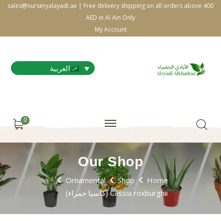
sales@nurseryalayadi.ae | Free delivery shipping on all orders above 400
AED in Al Ain Only
My Account
العربية
0
Our Shop
Ornamental
Shop
Home
Cassia roxburghii (كاسيا حمراء)